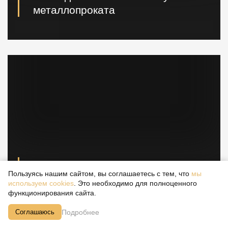
металлопроката
Наличие шпунта и металлопроката на складе.
Быстрая погрузка и доставка на ваш объект.
Спецтехника для решения Ваших
Пользуясь нашим сайтом, вы соглашаетесь с тем, что
мы
задач
используем cookies
. Это необходимо для полноценного
функционирования сайта.
Вибропогружатели кранового и экскаваторного типа,
сваебойные, буровые установки, краны и другая
Подробнее
Соглашаюсь
техника.