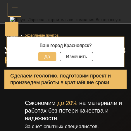
Главная
Укрепление грунтов
Ваш город Красноярск?
УКРЕПЛЕНИЕ ГРУНТОВ В
Да
Изменить
КРАСНОЯРСКЕ
Сделаем геологию, подготовим проект и
произведем работы в кратчайшие сроки
Сэкономим
до 20%
на материале и
работах без потери качества и
надежности.
За счёт опытных специалистов,