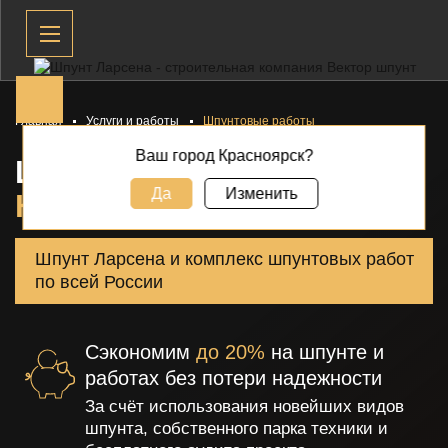
Главная
Услуги и работы
Шпунтовые работы
Ваш город Красноярск?
ШПУНТОВЫЕ РАБОТЫ В
Да
Изменить
КРАСНОЯРСКЕ
Шпунт Ларсена и комплекс шпунтовых работ
по всей России
Сэкономим
до 20%
на шпунте и
работах без потери надежности
За счёт использования новейших видов
шпунта, собственного парка
техники и