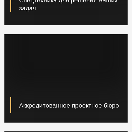
Спецтехника для решения Ваших
задач
Вибропогружатели кранового и экскаваторного типа,
сваебойные, буровые установки, краны и другая
техника.
Аккредитованное проектное бюро
При необходимости наши специалисты произведут
расчет и проектирование возводимых конструкций в
кратчайшие сроки.