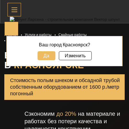
Главная
Услуги и работы
Свайные работы
Буронабивные сваи
Ваш город Красноярск?
БУРОНАБИВНЫЕ СВАИ
Да
Изменить
В
КРАСНОЯРСКЕ
Стоимость полым шнеком и обсадной трубой
собственным оборудованием
от 1600 р./метр
погонный
Сэкономим
до 20%
на материале и
работах без потери качества и
надежности конструкции.