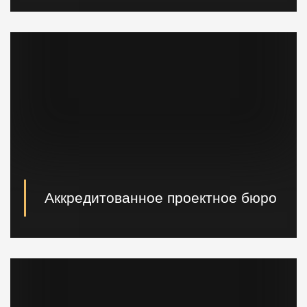
Вибропогружатели кранового и экскаваторного типа,
сваебойные, буровые установки, краны и другая
техника.
Аккредитованное проектное бюро
При необходимости наши специалисты произведут
расчет и проектирование возводимых конструкций в
кратчайшие сроки.