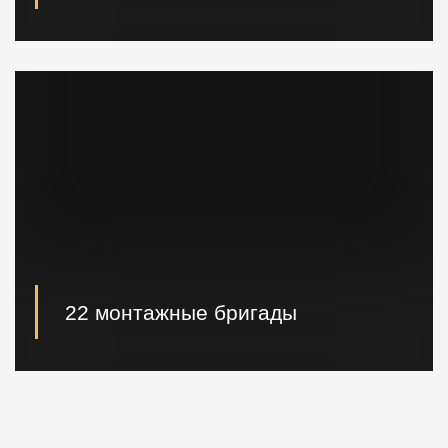
При необходимости наши специалисты произведут
расчет и проектирование возводимых конструкций в
кратчайшие сроки.
22 монтажные бригады
22 опытные монтажные бригады, готовые
реализовывать проектные решения "Нулевого
цикла" в кратчайшие сроки.