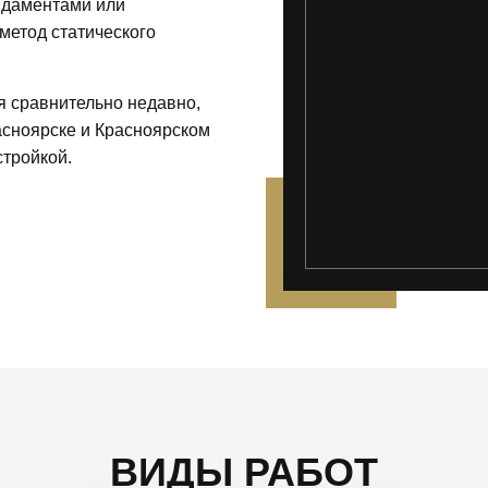
ндаментами или
метод статического
я сравнительно недавно,
асноярске и Красноярском
стройкой.
");">
ВИДЫ РАБОТ